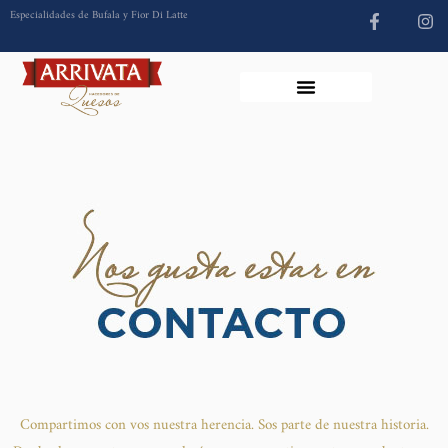
Especialidades de Bufala y Fior Di Latte
Compartimos con vos nuestra herencia. Sos parte de nuestra historia.